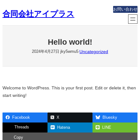
内
お問い合わせ
合同会社アイプラス
容
を
ス
キ
Hello world!
ッ
プ
Uncategorized
2024年4月27日
jky5wmu5
Welcome to WordPress. This is your first post. Edit or delete it, then
start writing!
Facebook
X
Bluesky
Threads
Hatena
LINE
Copy